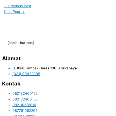
←
Previous Post
Next Post
→
[social_buttons]
Alamat
Jl. Kyai Tambak Deres 100 B Surabaya
(031) 99922095
Kontak
082132460155
082132460155
082116688110
087751082207