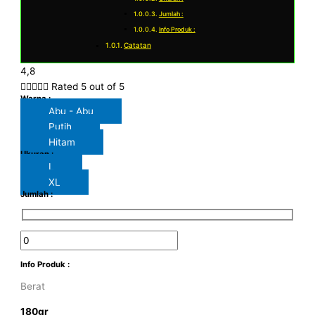
Jumlah :
Info Produk :
Catatan
4,8





Rated 5 out of 5
Warna :
Abu - Abu
Putih
Hitam
Ukuran :
L
XL
Jumlah :
Info Produk :
Berat
180gr