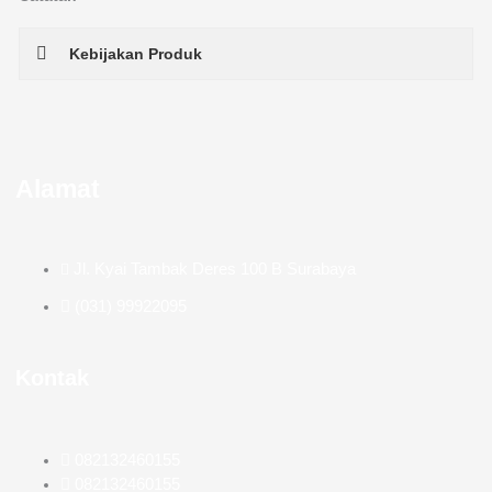
Kebijakan Produk
Alamat
Jl. Kyai Tambak Deres 100 B Surabaya
(031) 99922095
Kontak
082132460155
082132460155