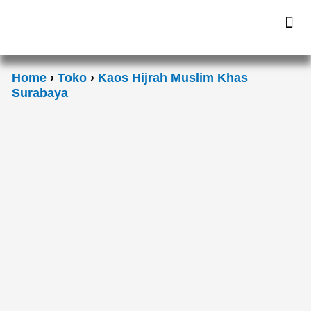
Skip
Me
to
content
Home
›
Toko
›
Kaos Hijrah Muslim Khas
Surabaya