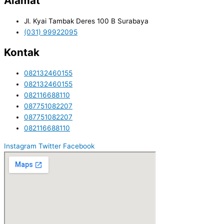
Alamat
Jl. Kyai Tambak Deres 100 B Surabaya
(031) 99922095
Kontak
082132460155
082132460155
082116688110
087751082207
087751082207
082116688110
Instagram
Twitter
Facebook